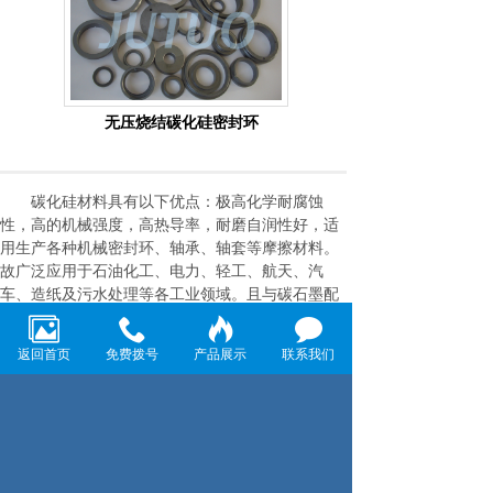
无压烧结碳化硅密封环
碳化硅材料具有以下优点：极高化学耐腐蚀
性，高的机械强度，高热导率，耐磨自润性好，适
用生产各种机械密封环、轴承、轴套等摩擦材料。
故广泛应用于石油化工、电力、轻工、航天、汽
车、造纸及污水处理等各工业领域。且与碳石墨配
对，摩擦系数较小，可用作高参数机械密封。
返回首页
免费拨号
产品展示
联系我们
上一页：无压烧结碳化硅密封环1
下一页：无压烧结碳化硅轴套8